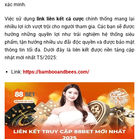
xác minh.
Việc sử dụng
link liên kết cá cược
chính thống mang lại
nhiều lợi ích vượt trội cho người tham gia. Các bạn sẽ được
hưởng những quyền lợi như trải nghiệm hệ thống siêu
phẩm, tận hưởng nhiều ưu đãi độc quyền và được bảo mật
thông tin tối đa. Dưới đây là liên kết được nền tảng cập
nhật mới nhất T5/2025:
Link:
https://bambooandbees.com/