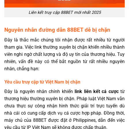
Liên kết truy cập 88BET mới nhất 2025
Nguyên nhân đường dẫn 88BET dễ bị chặn
Đây là thắc mắc chúng tôi nhận được rất nhiều từ người
tham gia. Việc link thường xuyên bị chặn khiến nhiều thành
viên nghi ngờ chất lượng và độ uy tín của thương hiệu. Tuy
nhiên, vấn đề này có thể bắt nguồn từ rất nhiều nguyên
nhân, chẳng hạn:
Yêu cầu truy cập từ Việt Nam bị chặn
Đây là nguyên nhân chính khiến
link liên kết cá cược
từ
thương hiệu thường xuyên bị chặn. Pháp luật Việt Nam vẫn
chưa thực sự công nhận hình thức giải trí trực tuyến dù
nhà cái có cung cấp dịch vụ cá cược hợp pháp. Đồng thời,
máy chủ của 88BET được đặt ở Philippines, dẫn đến việc
yêu cầu từ IP Việt Nam sẽ không được chấp thuận.