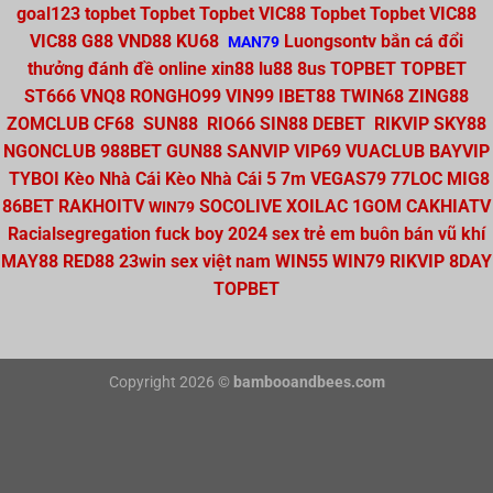
goal123
topbet
Topbet
Topbet
VIC88
Topbet
Topbet
VIC88
VIC88
G88
VND88
KU68
Luongsontv
bắn cá đổi
MAN79
thưởng
đánh đề online
xin88
lu88
8us
TOPBET
TOPBET
ST666
VNQ8
RONGHO99
VIN99
IBET88
TWIN68
ZING88
ZOMCLUB
CF68
SUN88
RIO66
SIN88
DEBET
RIKVIP
SKY88
NGONCLUB
988BET
GUN88
SANVIP
VIP69
VUACLUB
BAYVIP
TYBOI
Kèo Nhà Cái
Kèo Nhà Cái 5
7m
VEGAS79
77LOC
MIG8
86BET
RAKHOITV
SOCOLIVE
XOILAC
1GOM
CAKHIATV
WIN79
Racialsegregation
fuck boy 2024
sex trẻ em
buôn bán vũ khí
MAY88
RED88
23win
sex việt nam
WIN55
WIN79
RIKVIP
8DAY
TOPBET
Copyright 2026 ©
bambooandbees.com