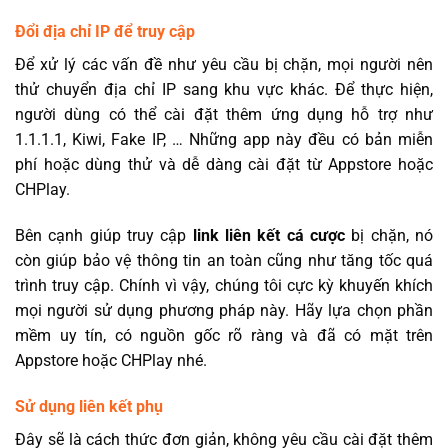
Đổi địa chỉ IP để truy cập
Để xử lý các vấn đề như yêu cầu bị chặn, mọi người nên
thử chuyển địa chỉ IP sang khu vực khác. Để thực hiện,
người dùng có thể cài đặt thêm ứng dụng hỗ trợ như
1.1.1.1, Kiwi, Fake IP, … Những app này đều có bản miễn
phí hoặc dùng thử và dễ dàng cài đặt từ Appstore hoặc
CHPlay.
Bên cạnh giúp truy cập
link liên kết cá cược
bị chặn, nó
còn giúp bảo vệ thông tin an toàn cũng như tăng tốc quá
trình truy cập. Chính vì vậy, chúng tôi cực kỳ khuyến khích
mọi người sử dụng phương pháp này. Hãy lựa chọn phần
mềm uy tín, có nguồn gốc rõ ràng và đã có mặt trên
Appstore hoặc CHPlay nhé.
Sử dụng liên kết phụ
Đây sẽ là cách thức đơn giản, không yêu cầu cài đặt thêm