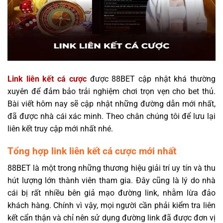
Link liên kết cá cược
được 88BET cập nhật khá thường
xuyên để đảm bảo trải nghiệm chơi trọn vẹn cho bet thủ.
Bài viết hôm nay sẽ cập nhật những đường dẫn mới nhất,
đã được nhà cái xác minh. Theo chân chúng tôi để lưu lại
liên kết truy cập mới nhất nhé.
Tổng hợp link liên kết cá cược mới nhất
88BET là một trong những thương hiệu giải trí uy tín và thu
hút lượng lớn thành viên tham gia. Đây cũng là lý do nhà
cái bị rất nhiều bên giả mạo đường link, nhằm lừa đảo
khách hàng. Chính vì vậy, mọi người cần phải kiểm tra liên
kết cẩn thận và chỉ nên sử dụng đường link đã được đơn vị