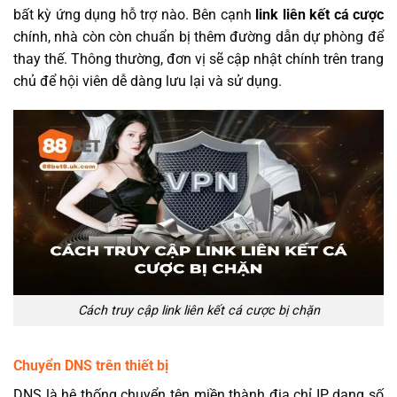
bất kỳ ứng dụng hỗ trợ nào. Bên cạnh
link liên kết cá cược
chính, nhà còn còn chuẩn bị thêm đường dẫn dự phòng để
thay thế. Thông thường, đơn vị sẽ cập nhật chính trên trang
chủ để hội viên dễ dàng lưu lại và sử dụng.
Cách truy cập link liên kết cá cược bị chặn
Chuyển DNS trên thiết bị
DNS là hệ thống chuyển tên miền thành địa chỉ IP dạng số