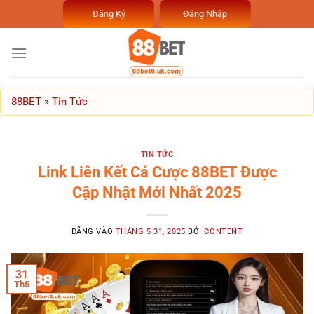
Bỏ
Đăng Ký
Đăng Nhập
qua
nội
dung
88BET
»
Tin Tức
TIN TỨC
Link Liên Kết Cá Cược 88BET Được
Cập Nhật Mới Nhất 2025
ĐĂNG VÀO
THÁNG 5 31, 2025
BỞI
CONTENT
31
Th5