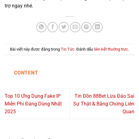
trợ ngay nhé.
Bài viết này được đăng trong
Tin Tức
. Đánh dấu
liên kết thường trực
.
CONTENT
Top 10 Ứng Dụng Fake IP
Tin Đồn 88Bet Lừa Đảo Sai
Miễn Phí Đáng Dùng Nhất
Sự Thật & Bằng Chứng Liên
2025
Quan